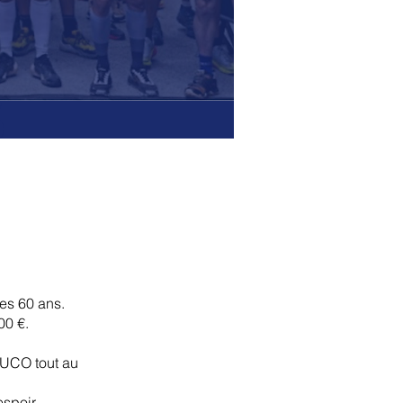
6
ses 60 ans.
00 €.
MUCO tout au
spoir.