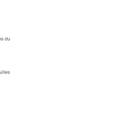
es du
illes