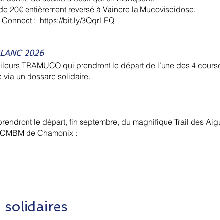
 de 20€ entièrement reversé à Vaincre la Mucoviscidose.
’N Connect :
https://bit.ly/3QqrLEQ
BLANC 2026
traileurs TRAMUCO qui prendront le départ de l’une des 4 cours
via un dossard solidaire.
endront le départ, fin septembre, du magnifique Trail des Aigu
e CMBM de Chamonix :
solidaires