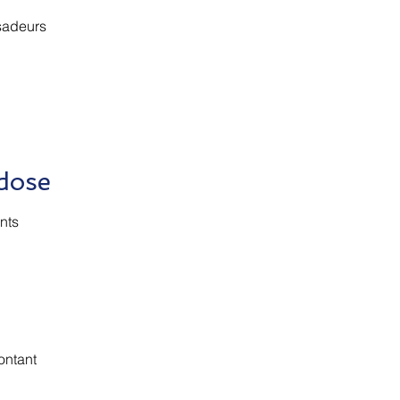
sadeurs
dose
ents
ontant