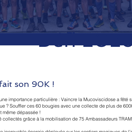
Défi 202
it son 90K !
 une importance particulière : Vaincre la Mucoviscidose a fêté 
que ? Souffler ces 60 bougies avec une collecte de plus de 600
et même dépassée !
té collectés grâce à la mobilisation de 75 Ambassadeurs TRA
e incroyable énergie déployée sur les sentiers magiques de l’e