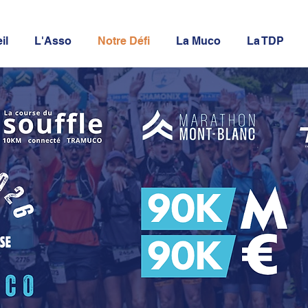
il
L'Asso
Notre Défi
La Muco
La TDP